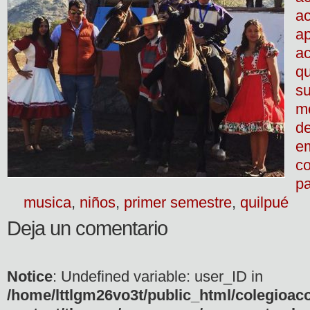
ac
a
a
qu
s
m
de
e
co
pa
musica
,
niños
,
primer semestre
,
quilpué
Deja un comentario
Notice
: Undefined variable: user_ID in
/home/lttlgm26vo3t/public_html/colegioac