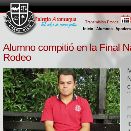
Transmisión Frontis
Inicio
Alumnos
Apodera
Alumno compitió en la Final N
Rodeo
M
c
´
E
n
I