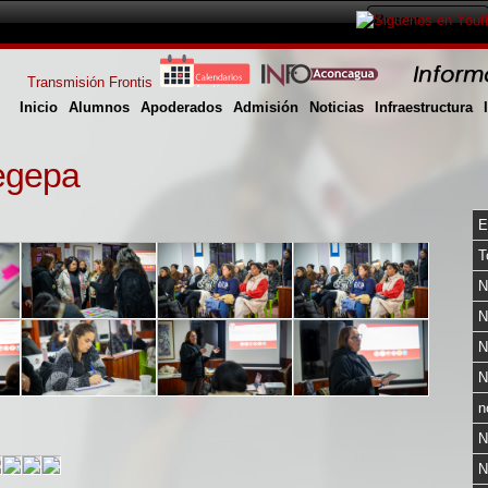
Transmisión Frontis
Inicio
Alumnos
Apoderados
Admisión
Noticias
Infraestructura
egepa
E
T
N
N
N
N
n
N
N