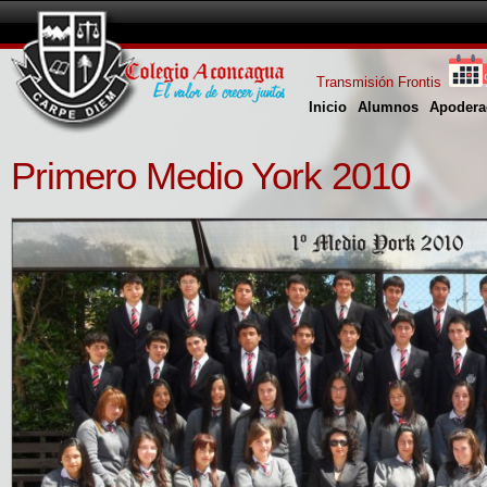
Transmisión Frontis
Inicio
Alumnos
Apodera
Primero Medio York 2010