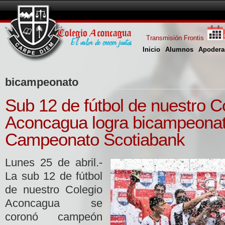
Transmisión Frontis
Inicio
Alumnos
Apodera
bicampeonato
Sub 12 de fútbol de nuestro C
Aconcagua logra bicampeona
Campeonato Scotiabank
Lunes 25 de abril.-
La sub 12 de fútbol
de nuestro Colegio
Aconcagua se
coronó campeón