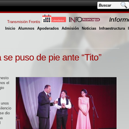
Transmisión Frontis
Inicio
Alumnos
Apoderados
Admisión
Noticias
Infraestructura
se puso de pie ante “Tito”
rnesto
nos el
gio
a unos
ilencio
se dio
na
l