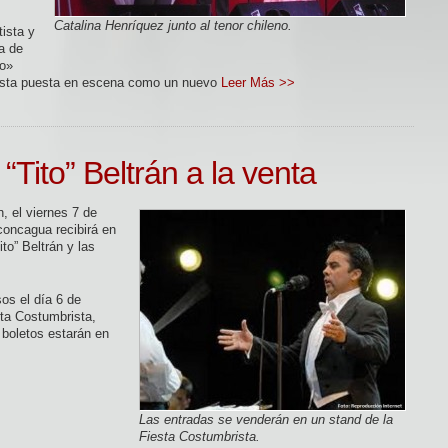
Catalina Henríquez junto al tenor chileno.
tista y
a de
to»
ó esta puesta en escena como un nuevo
Leer Más >>
 “Tito” Beltrán a la venta
 el viernes 7 de
concagua recibirá en
ito” Beltrán y las
os el día 6 de
sta Costumbrista,
 boletos estarán en
Las entradas se venderán en un stand de la
Fiesta Costumbrista.