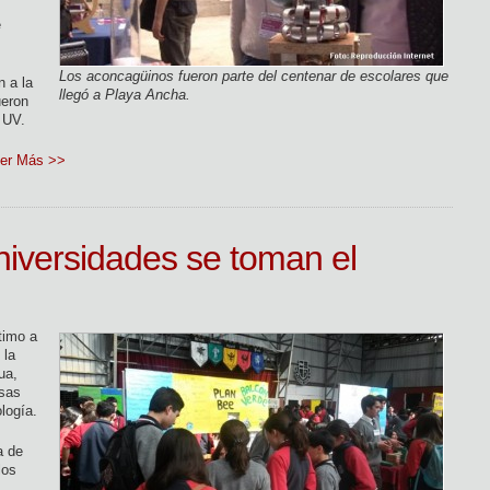
e
Los aconcagüinos fueron parte del centenar de escolares que
n a la
llegó a Playa Ancha.
ueron
a UV.
er Más >>
universidades se toman el
timo a
 la
ua,
rsas
logía.
a de
los