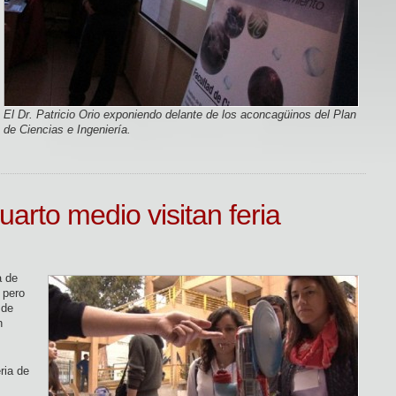
El Dr. Patricio Orio exponiendo delante de los aconcagüinos del Plan
de Ciencias e Ingeniería.
arto medio visitan feria
a de
 pero
 de
n
ria de