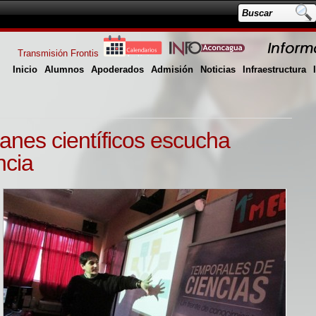
Transmisión Frontis
Inicio
Alumnos
Apoderados
Admisión
Noticias
Infraestructura
anes científicos escucha
ncia