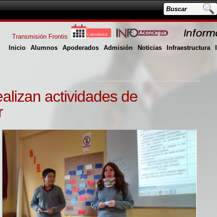
Transmisión Frontis
Inicio
Alumnos
Apoderados
Admisión
Noticias
Infraestructura
alizan actividades de
r