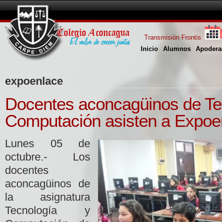
Transmisión Frontis
Inicio
Alumnos
Apodera
expoenlace
Docentes aconcagüinos de Te
Computación asisten a Expoe
Lunes 05 de
octubre.- Los
docentes
aconcagüinos de
la asignatura
Tecnología y