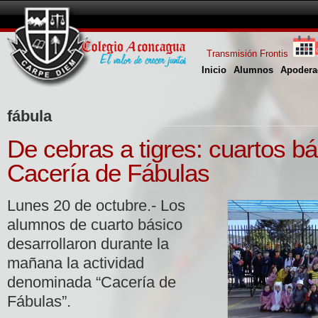
Transmisión Frontis
Inicio
Alumnos
Apodera
fábula
De cebras a tigres: cuartos bá
Cacería de Fábulas
Lunes 20 de octubre.- Los
alumnos de cuarto básico
desarrollaron durante la
mañana la actividad
denominada “Cacería de
Fábulas”.