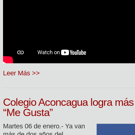
Leer Más >>
Colegio Aconcagua logra más 
“Me Gusta”
Martes 06 de enero.- Ya van
más de dos años del