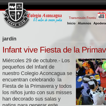
Transmisión Frontis
Inicio
Alumnos
Apodera
jardín
Infant vive Fiesta de la Prima
Miércoles 29 de octubre.- Los
pequeños del Infant de
nuestro Colegio Aconcagua se
encuentran celebrando la
Fiesta de la Primavera y todos
los niños junto con sus misses
han decorado sus salas y
patios para generar este