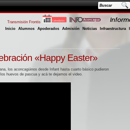
Transmisión Frontis
Inicio
Alumnos
Apoderados
Admisión
Noticias
Infraestructura
ebración «Happy Easter»
na, los aconcagüinos desde Infant hasta cuarto básico pudieron
y los huevos de pascua y acá te dejamos el video.