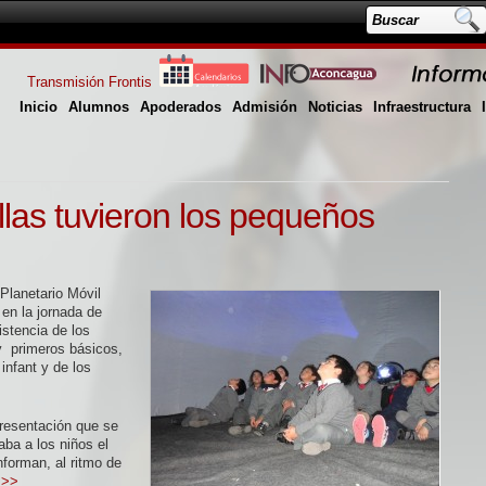
Transmisión Frontis
Inicio
Alumnos
Apoderados
Admisión
Noticias
Infraestructura
ellas tuvieron los pequeños
 Planetario Móvil
en la jornada de
stencia de los
y primeros básicos,
infant y de los
resentación que se
aba a los niños el
nforman, al ritmo de
 >>