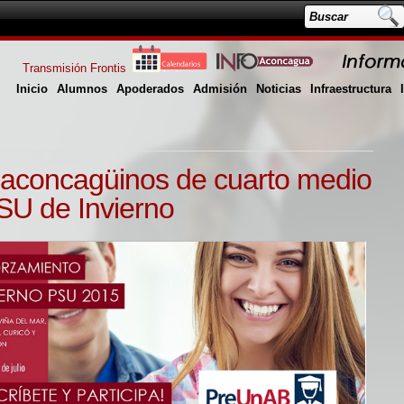
Transmisión Frontis
Inicio
Alumnos
Apoderados
Admisión
Noticias
Infraestructura
aconcagüinos de cuarto medio
SU de Invierno