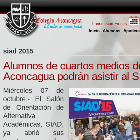
Transmisión Frontis
Inicio
Alumnos
Apodera
siad 2015
Alumnos de cuartos medios d
Aconcagua podrán asistir al 
Miércoles 07 de
octubre.- El Salón
de Orientación de
Alternativa
Académicas, SIAD,
ya abrió sus