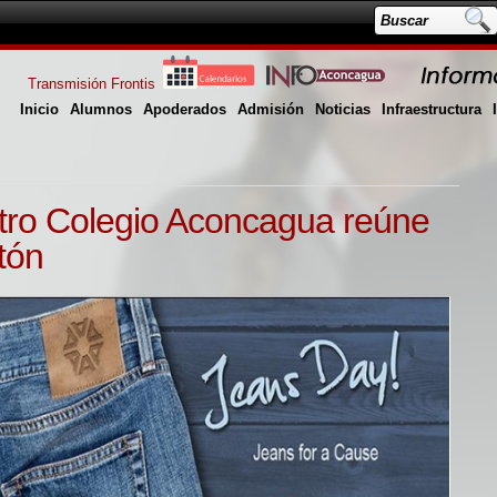
Transmisión Frontis
Inicio
Alumnos
Apoderados
Admisión
Noticias
Infraestructura
tro Colegio Aconcagua reúne
tón