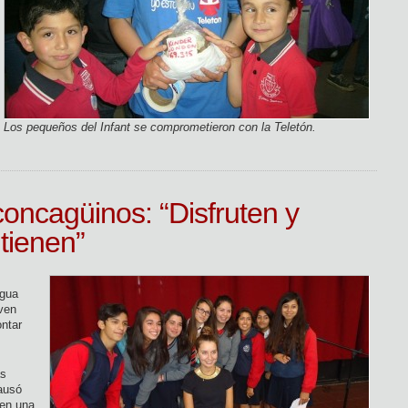
Los pequeños del Infant se comprometieron con la Teletón.
oncagüinos: “Disfruten y
tienen”
agua
oven
ontar
ás
causó
 en una