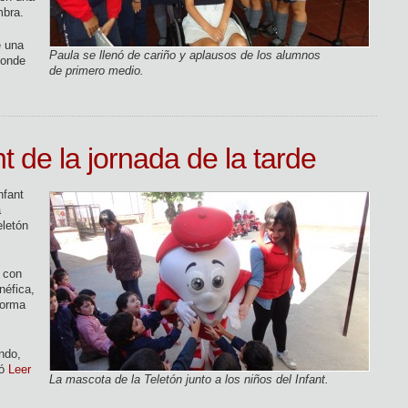
mbra.
e una
Paula se llenó de cariño y aplausos de los alumnos
donde
de primero medio.
ant de la jornada de la tarde
nfant
a
eletón
 con
néfica,
forma
ndo,
mó
Leer
La mascota de la Teletón junto a los niños del Infant.