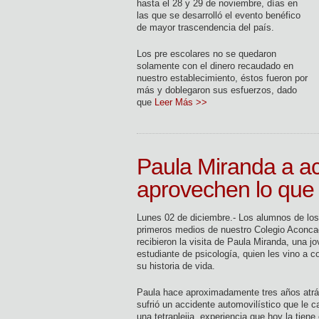
hasta el 28 y 29 de noviembre, días en
las que se desarrolló el evento benéfico
de mayor trascendencia del país.
Los pre escolares no se quedaron
solamente con el dinero recaudado en
nuestro establecimiento, éstos fueron por
más y doblegaron sus esfuerzos, dado
que
Leer Más >>
Paula Miranda a ac
aprovechen lo que 
Lunes 02 de diciembre.- Los alumnos de los
primeros medios de nuestro Colegio Aconc
recibieron la visita de Paula Miranda, una j
estudiante de psicología, quien les vino a c
su historia de vida.
Paula hace aproximadamente tres años atr
sufrió un accidente automovilístico que le 
una tetraplejia, experiencia que hoy la tiene