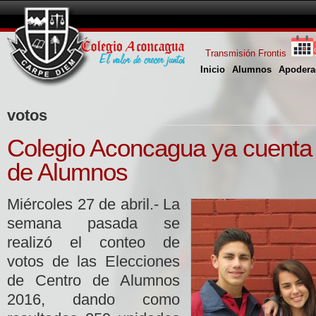
Transmisión Frontis
Inicio
Alumnos
Apodera
votos
Colegio Aconcagua ya cuenta
de Alumnos
Miércoles 27 de abril.- La
semana pasada se
realizó el conteo de
votos de las Elecciones
de Centro de Alumnos
2016, dando como