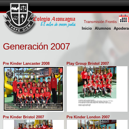
Transmisión Frontis
Inicio
Alumnos
Apodera
Generación 2007
Pre Kinder Lancaster 2008
Play Group Bristol 2007
Pre Kinder Bristol 2007
Pre Kinder London 2007