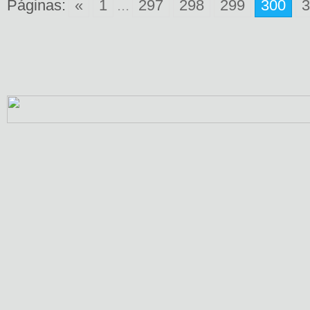
Páginas:
«
1
...
297
298
299
300
3