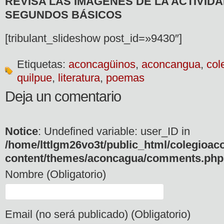
REVISA LAS IMÁGENES DE LA ACTIVIDA
SEGUNDOS BÁSICOS
[tribulant_slideshow post_id=»9430″]
Etiquetas:
aconcagüinos
,
aconcangua
,
col
quilpue
,
literatura
,
poemas
Deja un comentario
Notice
: Undefined variable: user_ID in
/home/lttlgm26vo3t/public_html/colegioac
content/themes/aconcagua/comments.php
Nombre (Obligatorio)
Email (no será publicado) (Obligatorio)