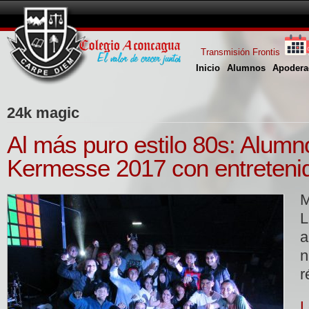
Transmisión Frontis
Inicio
Alumnos
Apodera
24k magic
Al más puro estilo 80s: Alumn
Kermesse 2017 con entretenid
M
a
n
r
L