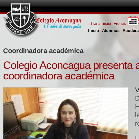
Transmisión Frontis
Inicio
Alumnos
Apodera
Coordinadora académica
Colegio Aconcagua presenta 
coordinadora académica
V
D
H
l
r
L