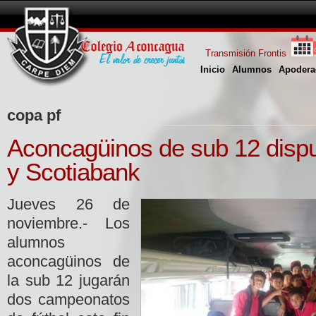
Transmisión Frontis
Inicio
Alumnos
Apodera
copa pf
Aconcagüinos de sub 12 disp
y Scotiabank
Jueves 26 de
noviembre.- Los
alumnos
aconcagüinos de
la sub 12 jugarán
dos campeonatos