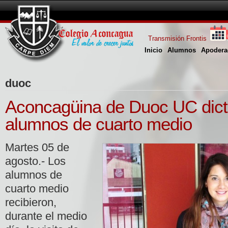
Transmisión Frontis
Inicio
Alumnos
Apodera
duoc
Aconcagüina de Duoc UC dict
alumnos de cuarto medio
Martes 05 de
agosto.- Los
alumnos de
cuarto medio
recibieron,
durante el medio