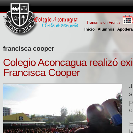
Transmisión Frontis
Inicio
Alumnos
Apodera
francisca cooper
Colegio Aconcagua realizó exi
Francisca Cooper
J
s
c
E
l