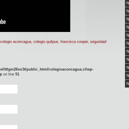
N
N
N
N
N
colegio aconcagua
,
colegio quilpue
,
francisca cooper
,
seguridad
N
N
N
N
e/lttlgm26vo3t/public_html/colegioaconcagua.cl/wp-
p
on line
51
N
N