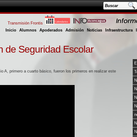
Transmisión Frontis
Inicio
Alumnos
Apoderados
Admisión
Noticias
Infraestructura
 de Seguridad Escolar
E
io A, primero a cuarto básico, fueron los primeros en realizar este
T
N
N
N
N
n
N
N