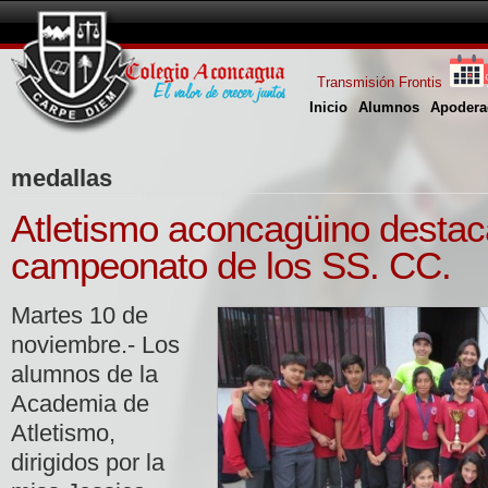
Transmisión Frontis
Inicio
Alumnos
Apodera
medallas
Atletismo aconcagüino destac
campeonato de los SS. CC.
Martes 10 de
noviembre.- Los
alumnos de la
Academia de
Atletismo,
dirigidos por la