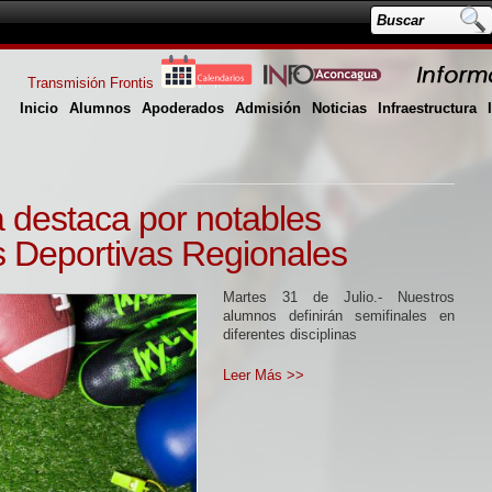
Transmisión Frontis
Inicio
Alumnos
Apoderados
Admisión
Noticias
Infraestructura
 destaca por notables
s Deportivas Regionales
Martes 31 de Julio.- Nuestros
alumnos definirán semifinales en
diferentes disciplinas
Leer Más >>