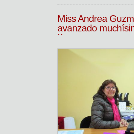
Miss Andrea Guzm
avanzado muchísim
´´