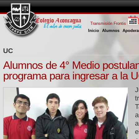
Transmisión Frontis
Inicio
Alumnos
Apodera
UC
Alumnos de 4° Medio postulan
programa para ingresar a la 
J
T
a
e