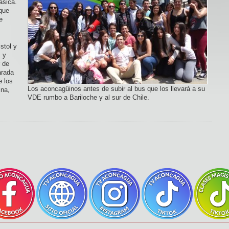
ásica.
 que
e
stol y
 y
r de
arada
e los
Los aconcagüinos antes de subir al bus que los llevará a su
ina,
VDE rumbo a Bariloche y al sur de Chile.