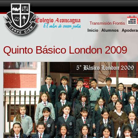
Transmisión Frontis
Inicio
Alumnos
Apodera
Quinto Básico London 2009