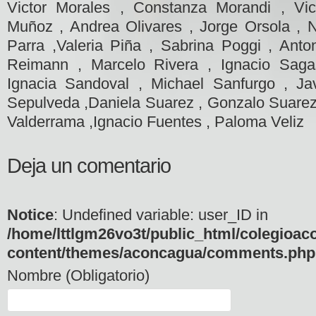
Victor Morales , Constanza Morandi , Vi
Muñoz , Andrea Olivares , Jorge Orsola , 
Parra ,Valeria Piña , Sabrina Poggi , Ant
Reimann , Marcelo Rivera , Ignacio Sagas
Ignacia Sandoval , Michael Sanfurgo , Jav
Sepulveda ,Daniela Suarez , Gonzalo Suarez 
Valderrama ,Ignacio Fuentes , Paloma Veliz
Deja un comentario
Notice
: Undefined variable: user_ID in
/home/lttlgm26vo3t/public_html/colegioac
content/themes/aconcagua/comments.php
Nombre (Obligatorio)