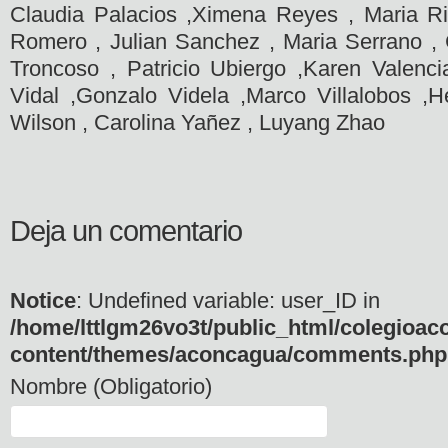
Claudia Palacios ,Ximena Reyes , Maria Ri
Romero , Julian Sanchez , Maria Serrano , 
Troncoso , Patricio Ubiergo ,Karen Valenc
Vidal ,Gonzalo Videla ,Marco Villalobos ,He
Wilson , Carolina Yañez , Luyang Zhao
Deja un comentario
Notice
: Undefined variable: user_ID in
/home/lttlgm26vo3t/public_html/colegioac
content/themes/aconcagua/comments.php
Nombre (Obligatorio)