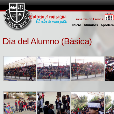
Transmisión Frontis
Inicio
Alumnos
Apodera
Día del Alumno (Básica)