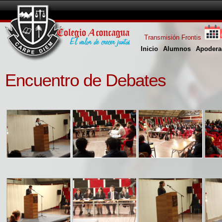
Transmisión Frontis
Inicio
Alumnos
Apodera
Encuentro de Debates