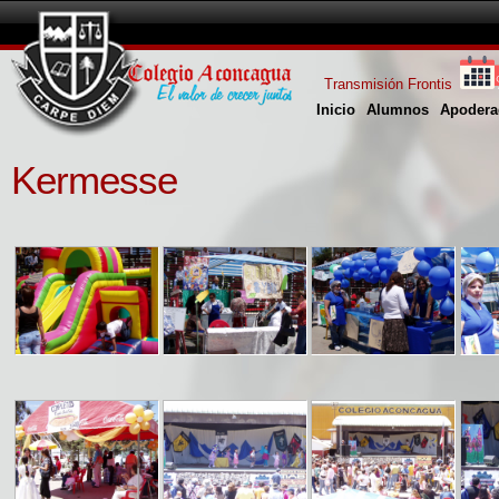
Transmisión Frontis
Inicio
Alumnos
Apodera
Kermesse