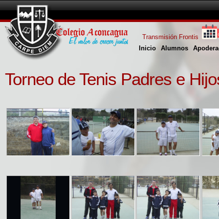
Transmisión Frontis
Inicio
Alumnos
Apodera
Torneo de Tenis Padres e Hijo