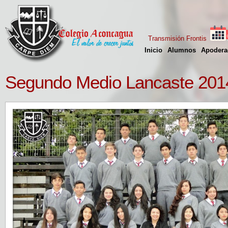
Transmisión Frontis
Inicio
Alumnos
Apodera
Segundo Medio Lancaste 201