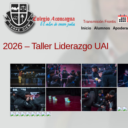
Transmisión Frontis
Inicio
Alumnos
Apodera
2026 – Taller Liderazgo UAI