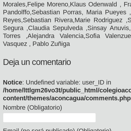
Morales,Felipe Moreno,Klaus Odenwald , Fra
Pandolffo,Sebastian Porras, Maria Pueyes 
Reyes,Sebastian Rivera,Marie Rodriguez ,
Segura ,Claudia Sepulveda ,Sinsay Anuvis,I
Torres ,Alejandra Valencia,Sofia Valenzu
Vasquez , Pablo Zuñiga
Deja un comentario
Notice
: Undefined variable: user_ID in
/home/lttlgm26vo3t/public_html/colegioac
content/themes/aconcagua/comments.php
Nombre (Obligatorio)
Email (no será publicado) (Obligatorio)