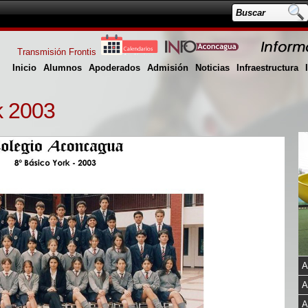
Transmisión Frontis
Inicio
Alumnos
Apoderados
Admisión
Noticias
Infraestructura
k 2003
A
A
A