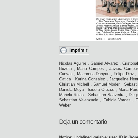
Nicolas Aguirre , Gabriel Alvarez , Cristob
Buzeta , Maria Campos , Javiera Campus
Cuevas , Macarena Danyau , Felipe Diaz , A
Gatica , Karina Gonzalez , Jacqueline Henr
Christian Michell , Samuel Moder , Sebas
Daniela Moya , Isidora Orozco , Maria Pere
Mariela Rojas , Sebastian Saavedra , Dieg
Sebastian Valenzuela , Fabiola Vargas , F
Weber
Deja un comentario
Notice
: Undefined variable: user_ID in
/hom