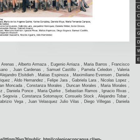
C
C
C
G
D
W
E
al Arenas , Alberto Armaza , Eugenio Arriaza , Maria Barros , Francisco
ano , Juan Cardenas , Samuel Castillo , Pamela Celedon , Valeria
lejandro Elsitdieh , Matias Espinoza , Maximiliano Evensen , Daniela
iquez , Aldo Hernandez , Felipe Jara , Gabriela Lara , Nicolas Lopez ,
tian Moncada , Constanza Morales , Duncan Morales , Maria Morales ,
z , Daniela Ponce , Maria Quirke , Sebastian Ramos , Ignacio Rivas ,
o Segovia , Constanza Sotomayor, Consuelo Stock , Alejandro Tobar ,
abrizio Vega , Juan Velasquez Julio Vilas , Diego Villegas , Daniela
e/lttlgm26vo3t/public_html/colegioaconcagua.cl/wp-