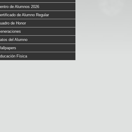
entro de Alumnos 2026
ertificado de Alumno Regular
uadro de Honor
eneraciones
atos del Alumno
allpapers
ducación Física