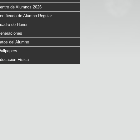
entro de Alumnos 2026
ertificado de Alumno Regular
uadro de Honor
eneraciones
atos del Alumno
allpapers
ducación Física