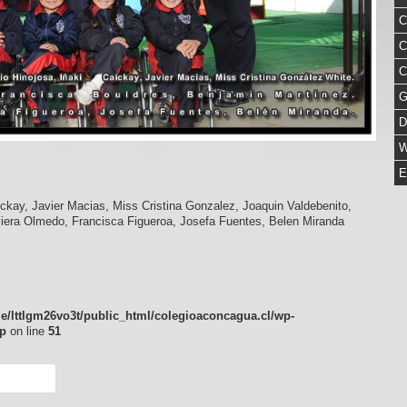
C
C
C
G
D
W
E
ckay, Javier Macias, Miss Cristina Gonzalez, Joaquin Valdebenito,
viera Olmedo, Francisca Figueroa, Josefa Fuentes, Belen Miranda
e/lttlgm26vo3t/public_html/colegioaconcagua.cl/wp-
p
on line
51