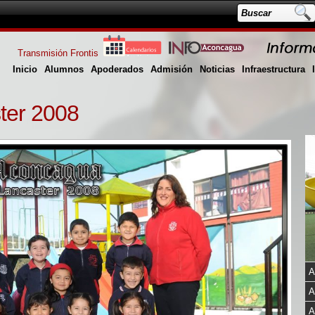
Transmisión Frontis
Inicio
Alumnos
Apoderados
Admisión
Noticias
Infraestructura
ter 2008
A
A
A