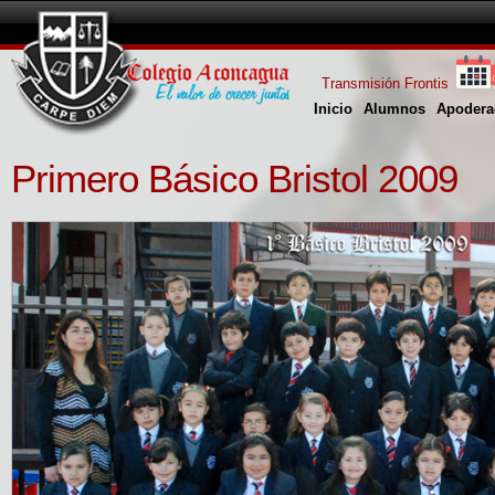
Transmisión Frontis
Inicio
Alumnos
Apodera
Primero Básico Bristol 2009