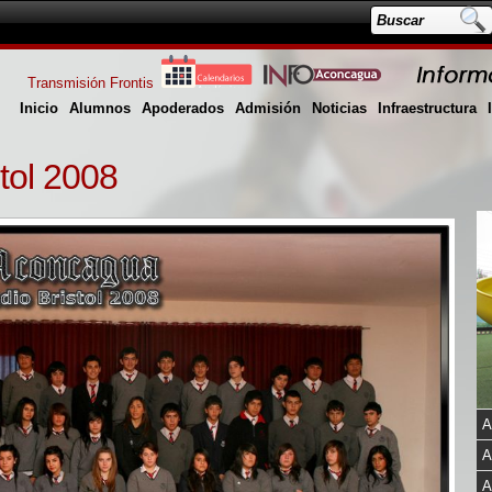
Transmisión Frontis
Inicio
Alumnos
Apoderados
Admisión
Noticias
Infraestructura
tol 2008
A
A
A