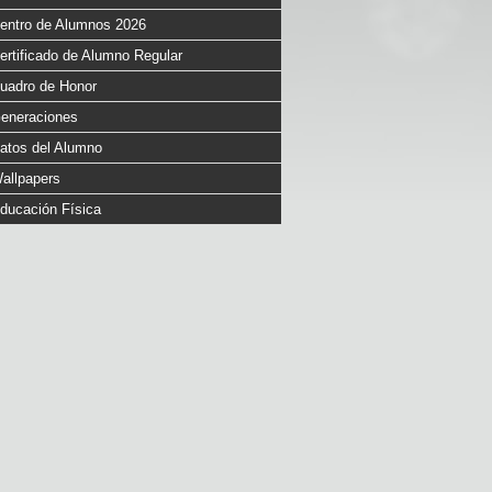
entro de Alumnos 2026
ertificado de Alumno Regular
uadro de Honor
eneraciones
atos del Alumno
allpapers
ducación Física