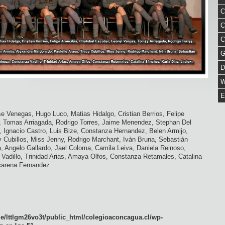
C
C
C
G
D
W
E
ose Venegas, Hugo Luco, Matias Hidalgo, Cristian Berrios, Felipe
s, Tomas Arriagada, Rodrigo Torres, Jaime Menendez, Stephan Del
, Ignacio Castro, Luis Bize, Constanza Hernandez, Belen Armijo,
 Cubillos, Miss Jenny, Rodrigo Marchant, Iván Bruna, Sebastián
 Angelo Gallardo, Jael Coloma, Camila Leiva, Daniela Reinoso,
Vadillo, Trinidad Arias, Amaya Olfos, Constanza Retamales, Catalina
carena Fernandez
e/lttlgm26vo3t/public_html/colegioaconcagua.cl/wp-