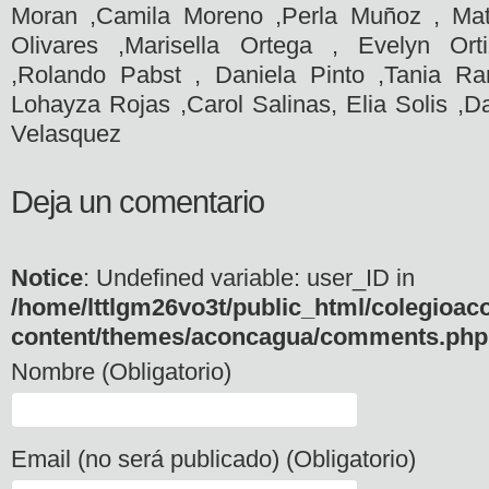
Moran ,Camila Moreno ,Perla Muñoz , Mat
Olivares ,Marisella Ortega , Evelyn Ort
,Rolando Pabst , Daniela Pinto ,Tania Ra
Lohayza Rojas ,Carol Salinas, Elia Solis ,D
Velasquez
Deja un comentario
Notice
: Undefined variable: user_ID in
/home/lttlgm26vo3t/public_html/colegioac
content/themes/aconcagua/comments.php
Nombre (Obligatorio)
Email (no será publicado) (Obligatorio)