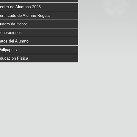
entro de Alumnos 2026
ertificado de Alumno Regular
uadro de Honor
eneraciones
atos del Alumno
allpapers
ducación Física