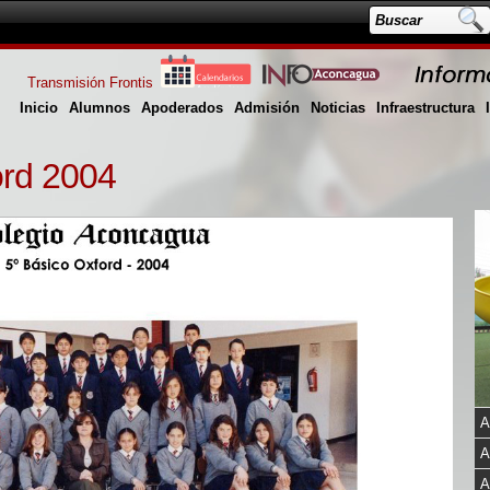
Transmisión Frontis
Inicio
Alumnos
Apoderados
Admisión
Noticias
Infraestructura
ord 2004
A
A
A