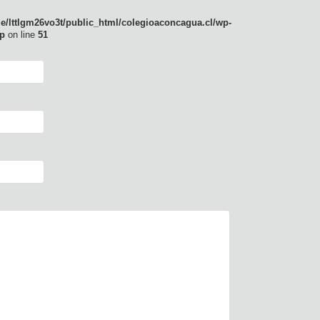
e/lttlgm26vo3t/public_html/colegioaconcagua.cl/wp-
p
on line
51