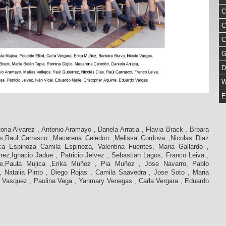
C
C
C
G
D
W
E
toria Alvarez , Antonio Aramayo , Danela Arratia , Flavia Brack , Brbara
es,Raul Carrasco ,Macarena Celedon ,Melissa Cordova ,Nicolas Diaz
sca Espinoza Camila Espinoza, Valentina Fuentes, Maria Gallardo ,
rez,Ignacio Jadue , Patricio Jelvez , Sebastian Lagos, Franco Leiva ,
lle,Paula Mujica ,Erika Muñoz , Pia Muñoz , Jose Navarro, Pablo
, Natalia Pinto , Diego Rojas , Camila Saavedra , Jose Soto , Maria
ck Vasquez , Paulina Vega , Yanmary Venegas , Carla Vergara , Eduardo