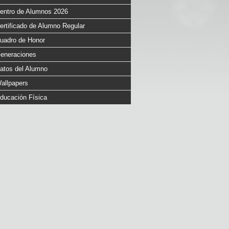
entro de Alumnos 2026
ertificado de Alumno Regular
uadro de Honor
eneraciones
atos del Alumno
allpapers
ducación Física