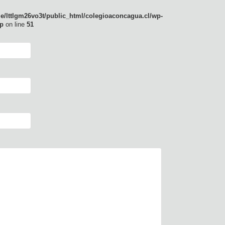
e/lttlgm26vo3t/public_html/colegioaconcagua.cl/wp-
p
on line
51