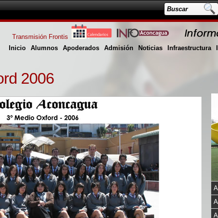
Transmisión Frontis
Inicio
Alumnos
Apoderados
Admisión
Noticias
Infraestructura
ord 2006
A
A
A