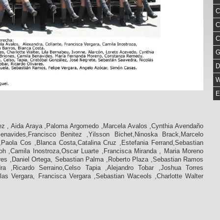
C
C
C
G
D
W
E
rez , Aida Araya ,Paloma Argomedo ,Marcela Avalos ,Cynthia Avendaño
enavides,Francisco Benitez ,Yilsson Bichet,Ninoska Brack,Marcelo
,Paola Cos ,Blanca Costa,Catalina Cruz ,Estefania Ferrand,Sebastian
oh ,Camila Inostroza,Oscar Luarte ,Francisca Miranda , Maria Moreno
ares ,Daniel Ortega, Sebastian Palma ,Roberto Plaza ,Sebastian Ramos
 ,Ricardo Serraino,Celso Tapia ,Alejandro Tobar ,Joshua Torres
olas Vergara, Francisca Vergara ,Sebastian Waceols ,Charlotte Walter