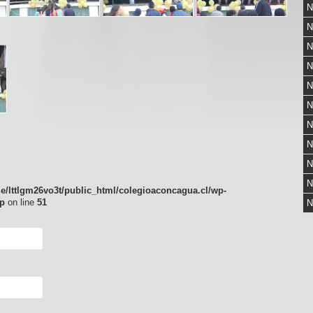
N
N
N
N
N
N
N
N
N
N
e/lttlgm26vo3t/public_html/colegioaconcagua.cl/wp-
p
on line
51
N