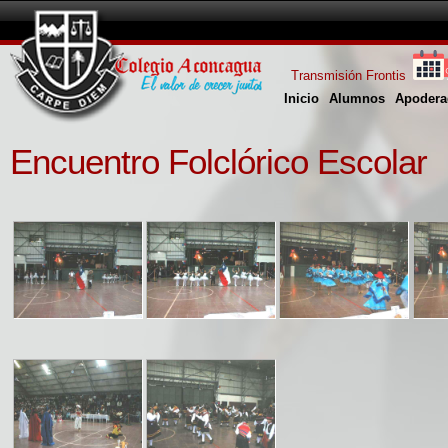
Transmisión Frontis
Inicio
Alumnos
Apodera
Encuentro Folclórico Escolar