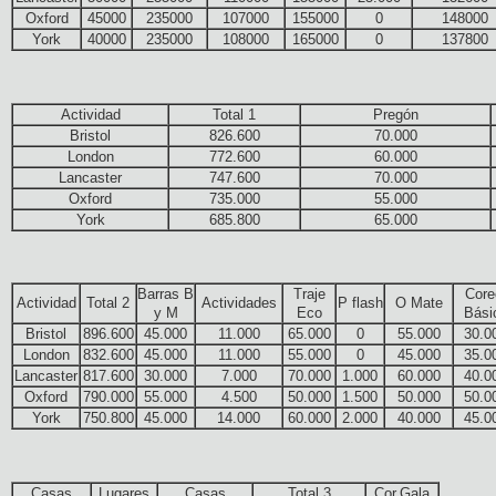
Oxford
45000
235000
107000
155000
0
148000
York
40000
235000
108000
165000
0
137800
Actividad
Total 1
Pregón
Bristol
826.600
70.000
London
772.600
60.000
Lancaster
747.600
70.000
Oxford
735.000
55.000
York
685.800
65.000
Barras B
Traje
Core
Actividad
Total 2
Actividades
P flash
O Mate
y M
Eco
Bási
Bristol
896.600
45.000
11.000
65.000
0
55.000
30.0
London
832.600
45.000
11.000
55.000
0
45.000
35.0
Lancaster
817.600
30.000
7.000
70.000
1.000
60.000
40.0
Oxford
790.000
55.000
4.500
50.000
1.500
50.000
50.0
York
750.800
45.000
14.000
60.000
2.000
40.000
45.0
Casas
Lugares
Casas
Total 3
Cor.Gala