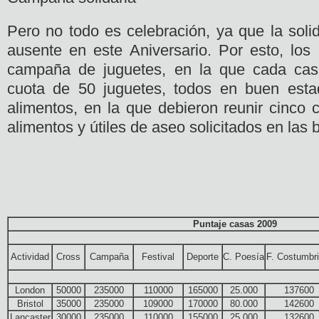
Pero no todo es celebración, ya que la soli
ausente en este Aniversario. Por esto, los
campaña de juguetes, en la que cada cas
cuota de 50 juguetes, todos en buen est
alimentos, en la que debieron reunir cinco
alimentos y útiles de aseo solicitados en las 
Puntaje casas 2009
Actividad
Cross
Campaña
Festival
Deporte
C. Poesía
F. Costumbri
London
50000
235000
110000
165000
25.000
137600
Bristol
35000
235000
109000
170000
80.000
142600
Lancaster
30000
235000
110000
155000
25.000
132600