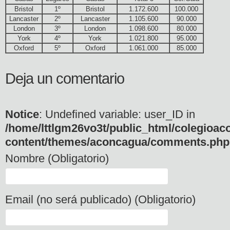
Bristol
1º
Bristol
1.172.600
100.000
Lancaster
2º
Lancaster
1.105.600
90.000
London
3º
London
1.098.600
80.000
York
4º
York
1.021.800
95.000
Oxford
5º
Oxford
1.061.000
85.000
Deja un comentario
Notice
: Undefined variable: user_ID in
/home/lttlgm26vo3t/public_html/colegioac
content/themes/aconcagua/comments.php
Nombre (Obligatorio)
Email (no será publicado) (Obligatorio)